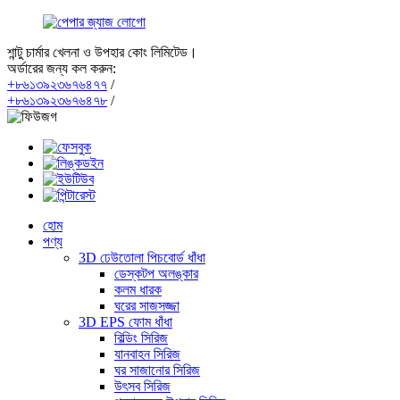
শান্টু চার্মার খেলনা ও উপহার কোং লিমিটেড।
অর্ডারের জন্য কল করুন:
+৮৬১৩৯২৩৬৭৬৪৭৭
/
+৮৬১৩৯২৩৬৭৬৪৭৮
/
হোম
পণ্য
3D ঢেউতোলা পিচবোর্ড ধাঁধা
ডেস্কটপ অলঙ্কার
কলম ধারক
ঘরের সাজসজ্জা
3D EPS ফোম ধাঁধা
বিল্ডিং সিরিজ
যানবাহন সিরিজ
ঘর সাজানোর সিরিজ
উৎসব সিরিজ