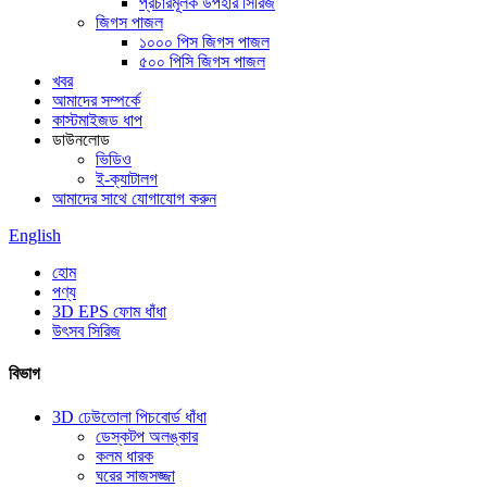
প্রচারমূলক উপহার সিরিজ
জিগস পাজল
১০০০ পিস জিগস পাজল
৫০০ পিসি জিগস পাজল
খবর
আমাদের সম্পর্কে
কাস্টমাইজড ধাপ
ডাউনলোড
ভিডিও
ই-ক্যাটালগ
আমাদের সাথে যোগাযোগ করুন
English
হোম
পণ্য
3D EPS ফোম ধাঁধা
উৎসব সিরিজ
বিভাগ
3D ঢেউতোলা পিচবোর্ড ধাঁধা
ডেস্কটপ অলঙ্কার
কলম ধারক
ঘরের সাজসজ্জা