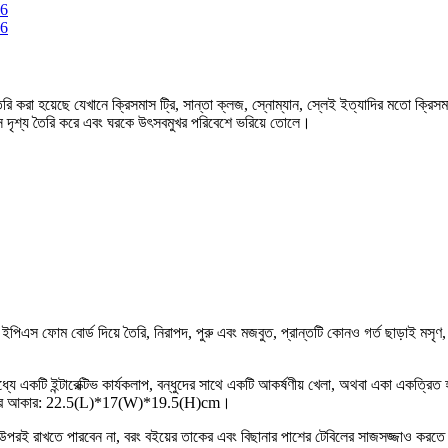
রি করা হয়েছে যেখানে ক্রিসমাস ট্রি, সান্তা ক্লজ, স্নোম্যান, স্লেই ইত্যাদির মতো 
স দৃশ্য তৈরি করে এবং ঘরকে উৎসবমুখর পরিবেশে ভরিয়ে তোলে।
এস ফোম বোর্ড দিয়ে তৈরি, নিরাপদ, পুরু এবং মজবুত, প্রান্তটি কোনও গর্ত ছাড়াই মসৃণ, 
ধ্যে একটি ইন্টারেক্টিভ কার্যকলাপ, বন্ধুদের সাথে একটি আকর্ষণীয় খেলা, অথবা একা একত্র
 মডেলের আকার: 22.5(L)*17(W)*19.5(H)cm।
লের উপরই রাখতে পারবেন না, বরং বইয়ের তাকের এবং বিছানার পাশের টেবিলের সাজসজ্জাও ক