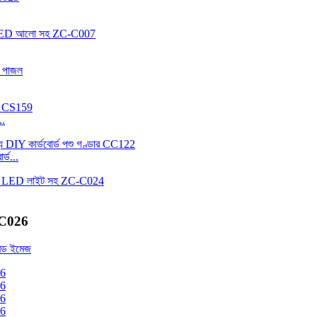
..
র্ড...
C-C026