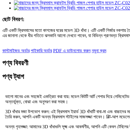
ছোট বিবরণ:
এটি একটি ক্রিসমাসের মতো কাগজের ঘরের মডেল 3D ধাঁধা। এটি একটি গির্জার নকশায় তৈ
এর জানালা থেকে ধীর গতিতে ঝলকানি আলো দেখতে পাবেন, যা বিভিন্ন প্রাণবন্ত ক্রিসমা
কাস্টমাইজড অর্ডার
পাইকারি অর্ডার
PDF এ ডাউনলোড করুন
নমুনা ক্রম
পণ্য বিবরণী
পণ্য ট্যাগ
ভালো মানের এবং সহজেই একত্রিত করা যায়: মডেল কিটটি আর্ট পেপার দিয়ে লেমিনেটেড ইপি
অন্তর্ভুক্ত, বোঝা এবং অনুসরণ করা সহজ।
3D ধাঁধার মজা উপভোগ করুন: এই ক্রিসমাস ইয়ার্ড 3D ধাঁধাটি বাবা-মা এবং বাচ্চাদের ম
তৈরি করুন, আপনি একটি অনন্য ক্রিসমাস স্টাইলের সাজসজ্জা পাবেন। বিল্ট-আপ
অনন্য গৃহসজ্জা: আমাদের 3D ধাঁধাগুলি সূক্ষ্ম এবং আকর্ষণীয়, আপনি এটি কেবল টেবি