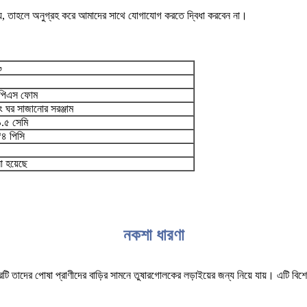
হয়, তাহলে অনুগ্রহ করে আমাদের সাথে যোগাযোগ করতে দ্বিধা করবেন না।
৬
ইপিএস ফোম
ং ঘর সাজানোর সরঞ্জাম
.৫ সেমি
৪ পিসি
ো হয়েছে
নকশা ধারণা
ারটি তাদের পোষা প্রাণীদের বাড়ির সামনে তুষারগোলকের লড়াইয়ের জন্য নিয়ে যায়। এটি ব