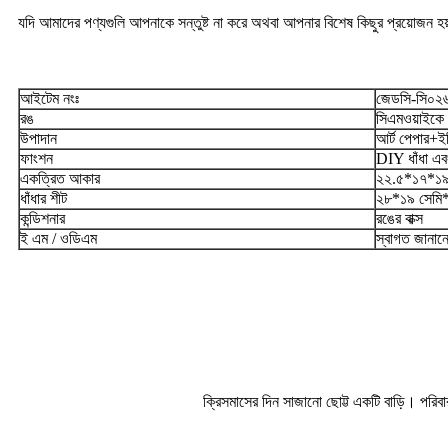
যদি আমাদের পণ্যগুলি আপনাকে সন্তুষ্ট না করে অথবা আপনার বিশেষ কিছুর প্রয়োজন 
আইটেম নংঃ
জেডসি-সি০২
রঙ
সিএমওয়াইকে
উপাদান
আর্ট পেপার+
ফাংশন
DIY ধাঁধা এব
একত্রিত আকার
২২.৫*১৭*১৯
ধাঁধার শীট
২৮*১৯ সেমি*
কন্ডিশনার
রঙের বাক্স
ই এম / ওডিএম
স্বাগত জানান
ক্রিসমাসের দিন সাজানো ছোট্ট একটি বাড়ি। পরিব