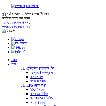
শান্টু চার্মার খেলনা ও উপহার কোং লিমিটেড।
অর্ডারের জন্য কল করুন:
+৮৬১৩৯২৩৬৭৬৪৭৭
/
+৮৬১৩৯২৩৬৭৬৪৭৮
/
হোম
পণ্য
3D ঢেউতোলা পিচবোর্ড ধাঁধা
ডেস্কটপ অলঙ্কার
কলম ধারক
ঘরের সাজসজ্জা
3D EPS ফোম ধাঁধা
বিল্ডিং সিরিজ
যানবাহন সিরিজ
ঘর সাজানোর সিরিজ
উৎসব সিরিজ