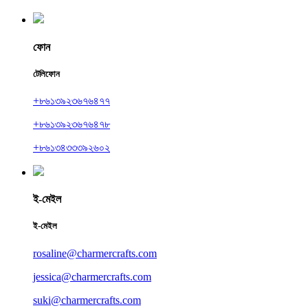
ফোন
টেলিফোন
+৮৬১৩৯২৩৬৭৬৪৭৭
+৮৬১৩৯২৩৬৭৬৪৭৮
+৮৬১৩৪৩৩৩৯২৬০২
ই-মেইল
ই-মেইল
rosaline@charmercrafts.com
jessica@charmercrafts.com
suki@charmercrafts.com