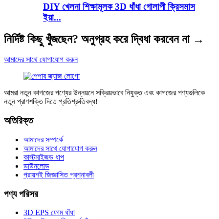
DIY খেলনা শিক্ষামূলক 3D ধাঁধা গোলাপী ক্রিসমাস
ইয়া...
নির্দিষ্ট কিছু খুঁজছেন? অনুগ্রহ করে দ্বিধা করবেন না →
আমাদের সাথে যোগাযোগ করুন
আমরা নতুন কাগজের পণ্যের উন্নয়নে সক্রিয়ভাবে নিযুক্ত এবং কাগজের পণ্যগুলিকে
নতুন প্রাণশক্তি দিতে প্রতিশ্রুতিবদ্ধ!
অতিরিক্ত
আমাদের সম্পর্কে
আমাদের সাথে যোগাযোগ করুন
কাস্টমাইজড ধাপ
ডাউনলোড
প্রায়শই জিজ্ঞাসিত প্রশ্নাবলী
পণ্য পরিসর
3D EPS ফোম ধাঁধা