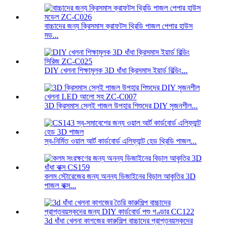
বাচ্চাদের জন্য ক্রিসমাস ক্রাফটস থ্রিডি পাজল পেপার হাউস
মড...
DIY খেলনা শিক্ষামূলক 3D ধাঁধা ক্রিসমাস ইয়ার্ড বিল্ডিং...
3D ক্রিসমাস স্লেই পাজল উপহার শিশুদের DIY সৃজনশীল...
স্ব-নির্মিত ওয়াল আর্ট কার্ডবোর্ড এলিফ্যান্ট হেড থ্রিডি পাজল...
কলম স্টোরেজের জন্য অনন্য ডিজাইনের বিড়াল আকৃতির 3D
পাজল বাক্স...
3d ধাঁধা খেলনা কাগজের কারুশিল্প বাচ্চাদের প্রাপ্তবয়স্কদের