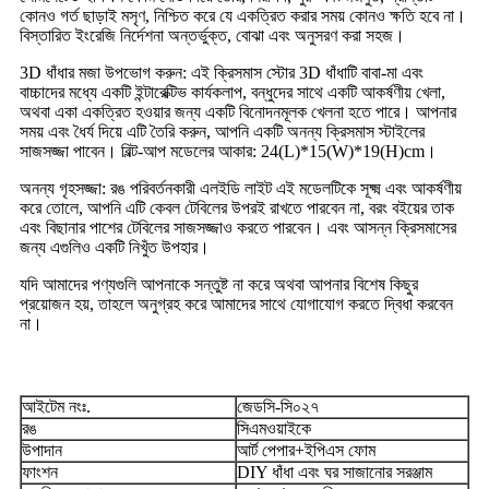
কোনও গর্ত ছাড়াই মসৃণ, নিশ্চিত করে যে একত্রিত করার সময় কোনও ক্ষতি হবে না।
বিস্তারিত ইংরেজি নির্দেশনা অন্তর্ভুক্ত, বোঝা এবং অনুসরণ করা সহজ।
3D ধাঁধার মজা উপভোগ করুন: এই ক্রিসমাস স্টোর 3D ধাঁধাটি বাবা-মা এবং
বাচ্চাদের মধ্যে একটি ইন্টারেক্টিভ কার্যকলাপ, বন্ধুদের সাথে একটি আকর্ষণীয় খেলা,
অথবা একা একত্রিত হওয়ার জন্য একটি বিনোদনমূলক খেলনা হতে পারে। আপনার
সময় এবং ধৈর্য দিয়ে এটি তৈরি করুন, আপনি একটি অনন্য ক্রিসমাস স্টাইলের
সাজসজ্জা পাবেন। বিল্ট-আপ মডেলের আকার: 24(L)*15(W)*19(H)cm।
অনন্য গৃহসজ্জা: রঙ পরিবর্তনকারী এলইডি লাইট এই মডেলটিকে সূক্ষ্ম এবং আকর্ষণীয়
করে তোলে, আপনি এটি কেবল টেবিলের উপরই রাখতে পারবেন না, বরং বইয়ের তাক
এবং বিছানার পাশের টেবিলের সাজসজ্জাও করতে পারবেন। এবং আসন্ন ক্রিসমাসের
জন্য এগুলিও একটি নিখুঁত উপহার।
যদি আমাদের পণ্যগুলি আপনাকে সন্তুষ্ট না করে অথবা আপনার বিশেষ কিছুর
প্রয়োজন হয়, তাহলে অনুগ্রহ করে আমাদের সাথে যোগাযোগ করতে দ্বিধা করবেন
না।
আইটেম নংঃ.
জেডসি-সি০২৭
রঙ
সিএমওয়াইকে
উপাদান
আর্ট পেপার+ইপিএস ফোম
ফাংশন
DIY ধাঁধা এবং ঘর সাজানোর সরঞ্জাম