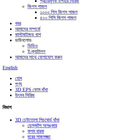
প্রচারমূলক উপহার সিরিজ
জিগস পাজল
১০০০ পিস জিগস পাজল
৫০০ পিসি জিগস পাজল
খবর
আমাদের সম্পর্কে
কাস্টমাইজড ধাপ
ডাউনলোড
ভিডিও
ই-ক্যাটালগ
আমাদের সাথে যোগাযোগ করুন
English
হোম
পণ্য
3D EPS ফোম ধাঁধা
উৎসব সিরিজ
বিভাগ
3D ঢেউতোলা পিচবোর্ড ধাঁধা
ডেস্কটপ অলঙ্কার
কলম ধারক
ঘরের সাজসজ্জা