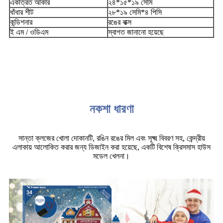
একত্রিত আকার
২৪*১৫*১৯ সেমি
ধাঁধার শীট
২৮*১৯ সেমি*৪ পিসি
কন্ডিশনার
রঙের বাক্স
ই এম / ওডিএম
স্বাগত জানানো হয়েছে
নকশা ধারণা
সান্তা ক্লজের খোলা দোকানটি, রঙিন রঙের মিল এবং সূক্ষ্ম বিবরণ সহ, কেন্দ্রীয়
এলাকায় আলোকিত করার জন্য ডিজাইন করা হয়েছে, একটি বিশেষ ক্রিসমাস হাউস
মডেল খেলনা।