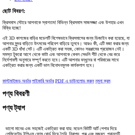
ছোট বিবরণ:
ক্রিসমাস স্টোরে আপনাকে স্বাগতম! বিভিন্ন ক্রিসমাস সাজসজ্জা এবং উপহার এখন
বিক্রি হচ্ছে!
এই 3D কাগজের বাড়ির মডেলটি বিশেষভাবে ক্রিসমাসের জন্য ডিজাইন করা হয়েছে, যা
আপনার সুন্দর বাড়িতে উৎসবের পরিবেশ বাড়িয়ে তুলবে। আরও কী, এটি মজা করার জন্য
একটি 3D ধাঁধা সেট। এটি একত্রিত করা সহজ, কোনও সরঞ্জামের প্রয়োজন নেই।
সমস্ত টুকরো আগে থেকে কাটা এবং আপনাকে কেবল সেগুলি শীট থেকে বের করে
নির্দেশাবলী অনুসারে সম্পূর্ণ করতে হবে। এটি আপনার বন্ধুদের বা পরিবারের সাথে
একত্রিত করার জন্য একটি ভাল বিনোদনমূলক কার্যকলাপ হবে।
কাস্টমাইজড অর্ডার
পাইকারি অর্ডার
PDF এ ডাউনলোড করুন
নমুনা ক্রম
পণ্য বিবরণী
পণ্য ট্যাগ
ভালো মানের এবং সহজেই একত্রিত করা যায়: মডেল কিটটি আর্ট পেপার দিয়ে
লেমিনেটেড ইপিএস ফোম বোর্ড দিয়ে তৈরি, নিরাপদ, পুরু এবং মজবুত, প্রান্তটি