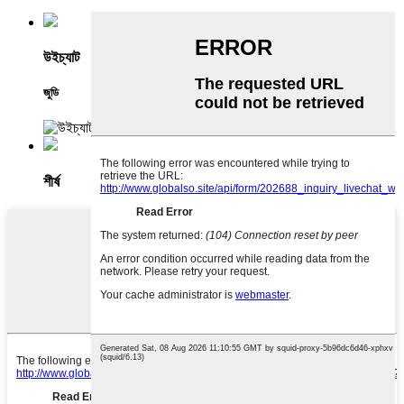
উইচ্যাট
জুডি
শীর্ষ